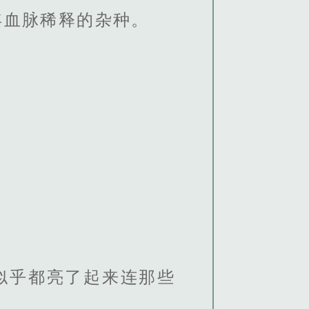
年血脉稀释的杂种。
似乎都亮了起来连那些