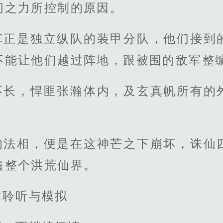
间之力所控制的原因。
车正是独立纵队的装甲分队，他们接到
不能让他们越过阵地，跟被围的敌军整
不长，悍匪张瀚体内，及玄真帆所有的
。
的法相，便是在这神芒之下崩坏，诛仙
着整个洪荒仙界。
章聆听与模拟