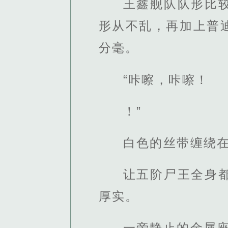
王鑫舰队队形比
形从不乱，再加上普
分毫。
“咔嚓，咔嚓！
！”
白色的丝带缠绕
让五阶尸王全身
厚实。
一旁静止的金属