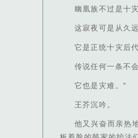
幽凰族不过是十
这寂夜可是从久
它是正统十灾后
传说任何一条不
它也是灾难。”
王芥沉吟。
他又兴奋而亲热
板着脸的韩家的护法