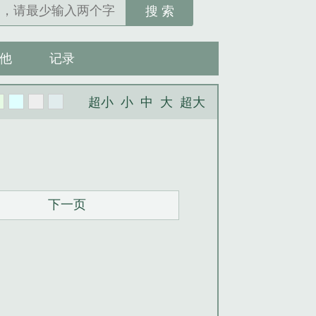
搜 索
他
记录
超小
小
中
大
超大
下一页