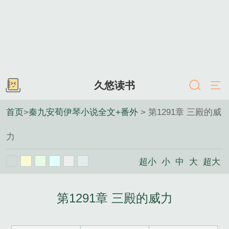
久悠读书
首页
>
秦九安荀伊琴小说全文+番外
> 第1291章 三殿的威
力
超小
小
中
大
超大
第1291章 三殿的威力