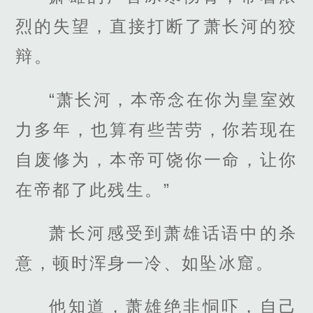
烈的失望，直接打断了萧长河的狡
辩。
“萧长河，本帝念在你为皇室效
力多年，也算有些苦劳，你若现在
自废修为，本帝可饶你一命，让你
在帝都了此残生。”
萧长河感受到萧雄话语中的杀
意，顿时浑身一冷、如坠冰窟。
他知道，萧雄绝非恫吓，自己