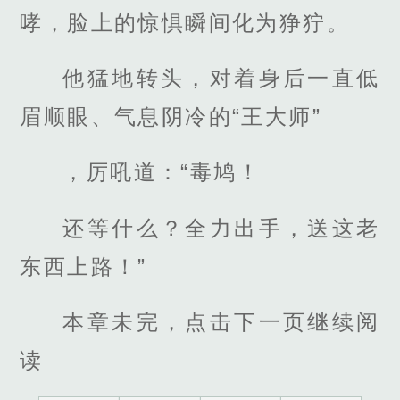
哮，脸上的惊惧瞬间化为狰狞。
他猛地转头，对着身后一直低
眉顺眼、气息阴冷的“王大师”
，厉吼道：“毒鸠！
还等什么？全力出手，送这老
东西上路！”
本章未完，点击下一页继续阅
读