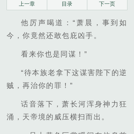
上一章
目录
下一页
他厉声喝道：“萧晨，事到如
今，你竟然还敢包庇凶手。
看来你也是同谋！”
“待本族老拿下这谋害陛下的逆
贼，再治你的罪！”
话音落下，萧长河浑身神力狂
涌，天帝境的威压横扫而出。