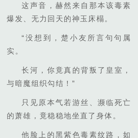
这声音，赫然来自那本该毒素
爆发、无力回天的神玉床榻。
“没想到，楚小友所言句句属
实。
长河，你竟真的背叛了皇室，
与暗魔组织勾结！”
只见原本气若游丝、濒临死亡
的萧雄，竟稳稳地坐直了身体。
他脸上的黑紫色毒素纹路，如