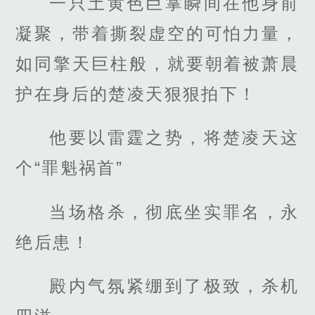
一只土黄色巨掌瞬间在他身前
凝聚，带着撕裂虚空的可怕力量，
如同擎天巨柱般，就要朝着被萧晨
护在身后的楚凌天狠狠拍下！
他要以雷霆之势，将楚凌天这
个“罪魁祸首”
当场格杀，彻底坐实罪名，永
绝后患！
殿内气氛紧绷到了极致，杀机