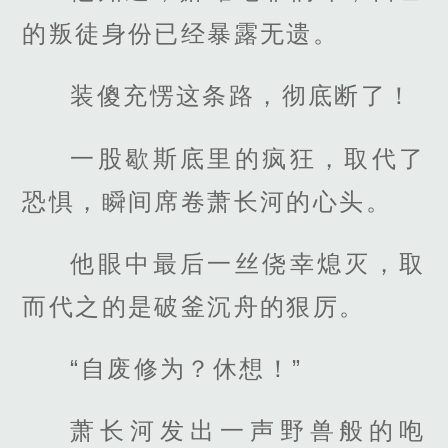
的叛徒身份已经暴露无遗。
装傻充愣这条路，彻底断了！
一股歇斯底里的疯狂，取代了
恐惧，瞬间席卷萧长河的心头。
他眼中最后一丝侥幸熄灭，取
而代之的是破釜沉舟的狠厉。
“自废修为？休想！”
萧长河发出一声野兽般的咆