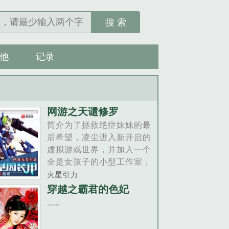
搜 索
他
记录
网游之天谴修罗
简介为了拯救绝症妹妹的最
后希望，凌尘进入新开启的
虚拟游戏世界，并加入一个
全是女孩子的小型工作室，
从此踏上他的巅峰之路。一
火星引力
弯几乎被历史遗忘的上古邪
穿越之霸君的色妃
物天谴之月......
......