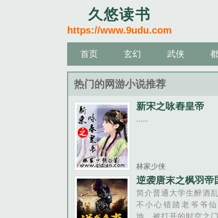
久悠读书
https://www.9udu.com
首页
玄幻
武侠
热门的网游小说推荐
新宋之咏舂皇帝
......
林家少侠
逆袭唐末之枫羽帝
简介普通大学生醉酒
不小心错踏老爷爷仙
地，被打开的时空之