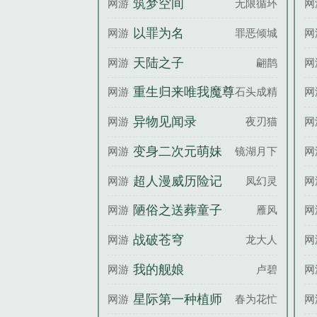
筑梦空间
网游
无限循环
网
以罪为名
网游
罪恶倾城
网
天陆之子
网游
翩鹊
网
重生归来唯我魔尊
网游
石头成精
网
异物见闻录
网游
夜刃猫
网
变身二次元萌妹
网游
镜湖月下
网
超人漫威历险记
网游
凤幻灵
网
陋俗之送葬童子
网游
雁风
网
战破苍穹
网游
龙大人
网
我的舰娘
网游
卢碧
网
星际第一种植师
网游
春为花忙V
网