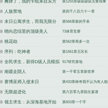
摊牌了，我的卡组来自东方
游
第1255章硕鼠硕鼠无食我黍
人族禁地
游
第四千八百六十一章
末日公寓求生，而我无限分
游
第566章新的手表
身！
哨向恋综里的顶级美人
游
73体育竞赛
桃花劫
游
第562章再多一次
序列：吃神者
游
第1561章王区长
全民求生，获得D级人员模拟
游
917研究基地
器
南疆走阴人
游
第一千零五章新世界
赛博巫师入侵末日
游
第433章林奇我不认为有人
无限超进化
游
第六百零九章陌生宴请
领主求生：从深海基地开始
游
第603章一个字