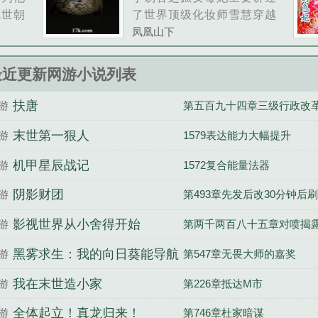
乱世朝
了世界顶级化妆师雪慧穿越
生路人
至未知朝代，被迫嫁给残缺
凤凰山下
初来乍
皇子，却以一手鬼斧神工化
，为救
妆术赢得贵妃信任，穿梭于
最近更新网游小说列表
危受
后宫贵族之间。谁知却遭信
，为兄
任之人背叛，深陷险境，假
扶唐
游
第五百九十四章三级行政改
死逃脱。一......
末世第一狠人
游
1579表达能力大幅提升
机甲星辰战记
游
1572复合能量法器
阴影财团
游
第493章先发后改30分钟后
影视世界从小舍得开始
游
第两千两百八十五章对喷揭
黑雾求生：我的向日葵能导航
游
第547章无畏大师的嘉奖
我在末世造小家
游
第226章抵达M市
全体起立！真龙归来！
游
第746章杜家暗谋