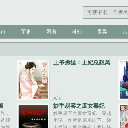
都市
军史
网游
科幻
灵异
其
王爷勇猛：王妃总想离
婚
......
元宝
国
妙手易容之庶女毒妃
乱晃，
妙手易容之庶女毒妃，穿越
界领
小说，作者是凤凰山下。妙
门为他
手易容之庶女毒妃主要讲述