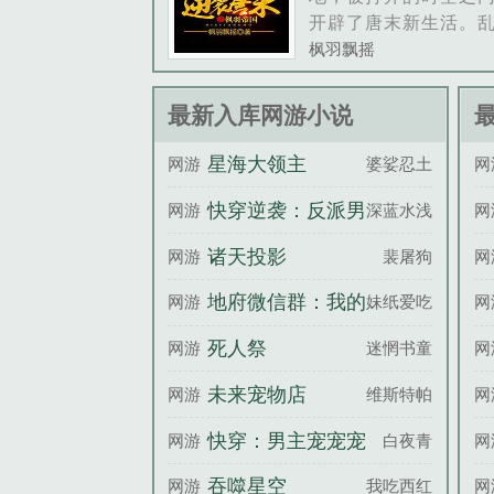
开辟了唐末新生活。
代，兵荒马乱，为求
枫羽飘摇
们费尽周折。少年虽
到，却懂得人民疾苦
最新入库网游小说
苍生，铤而走险。临
命，他从此投笔从戎
星海大领主
网游
婆娑忍土
网
弟两肋插刀，为天......
快穿逆袭：反派男
网游
深蓝水浅
网
神，求放过！
诸天投影
网游
裴屠狗
网
地府微信群：我的
网游
妹纸爱吃肉
网
老公是冥王
死人祭
网游
迷惘书童
网
未来宠物店
网游
维斯特帕列
网
快穿：男主宠宠宠
网游
白夜青
网
吞噬星空
网游
我吃西红柿
网