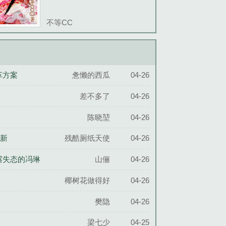
不等CC
革方案
惫懒的西瓜
04-26
差不多了
04-26
陈晓堃
04-26
刷新
残酷厕纸天使
04-26
露失态的冯琳
山俪
04-26
椰树花做得好
04-26
樊隐
04-26
梁七少
04-25