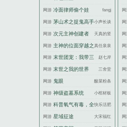
冷面律师偷个娃
网游
fangj
网
茅山术之捉鬼高手
网游
小声长谈书
网
次元主神创建者
网游
天真的竖瞳
网
主神的位面穿越之
网游
真任泉泉
网
旅
末世团宠：我带三
网游
赵七岸
网
个哥哥躺赢
末世之我的世界
网游
三舍堂
网
鬼眼
网游
酸菜粉条
网
神级盗墓系统
网游
小棺材板儿
网
科普氧气有毒，全
网游
快乐活肥宅
网
网骂我有病
星域征途
网游
大宋福红坊
网