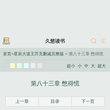
久悠读书
首页
>
星辰大道王芥无删减完整版
> 第八十三章 憋得慌
超小
小
中
大
超大
第八十三章 憋得慌
上一章
目录
下一页