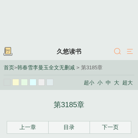
久悠读书
首页
>
韩春雪李曼玉全文无删减
> 第3185章
超小
小
中
大
超大
第3185章
上一章
目录
下一页