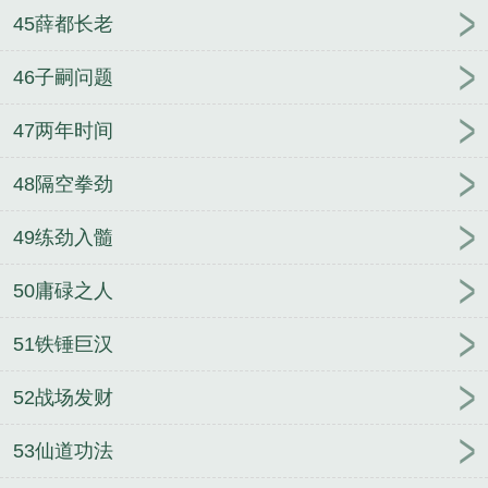
45薛都长老
46子嗣问题
47两年时间
48隔空拳劲
49练劲入髓
50庸碌之人
51铁锤巨汉
52战场发财
53仙道功法