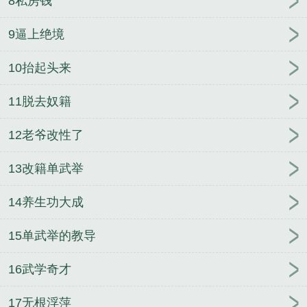
8私房钱
却真男鬼
夫郎不语
独步成仙
穿回现代来修仙
北
宋县令庶女
给重生的小姐当丫鬟
苟成圣人，仙官召
9逼上绝境
我养马
[综英美]你姐成功从天堂逃出来揍你了
求求
10抬起头来
你们不要败坏师门呀
11脱去奴籍
12老爷改性了
13改籍单武举
14养生功大成
15单武举的教导
16武学奇才
17无根浮萍