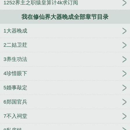
1252界主之职猿皇算计4k求订阅
成在哪看
我在修仙界大器晚成TXT免费
我在修仙界
大器晚成的免费阅读
我在修仙界大器晚成起点
我在
我在修仙界大器晚成全部章节目录
修仙界大器晚成卫图
我在修仙界大器晚成 女主
我
在修仙界大器晚成 笔趣阁
我在修仙界大器晚成的
1大器晚成
我在修仙界大器晚成笔趣阁TXT
我在修仙界大器晚成
书评
我在修仙界大器晚成TXt
我在修仙界大器晚成
2二姑卫荭
赵青萝结局
我在修仙界大器晚成有几个女主
我在修
仙界大器晚成的笔趣阁
我在修仙界大器晚成笔趣阁
3养生功法
我在修仙界大器晚成免费阅读TXT
你跟我说开学?
4珍惜眼下
我在修仙界大器晚成无删减版
苟道修仙从种田开始
我在修仙界大器晚成 起点
我在修仙界大器晚成笔趣
5婚事敲定
阁无
我在修仙界大器晚成杏花结局
我在修仙界大器
晚成境界划分
我在修仙界大器晚成无防盗黑心师尊
6郑国官兵
模范家庭
往宫里打秋风的日子
舍娘
末世？我大卖
特卖！
用换装系统开马甲后，修罗场了
儿砸，别再
7不入祠堂
捞爹爹了！
如何逼疯高冷权臣
和大佬穿回七零
卷
王的六零年代
为你撑腰
一号红人
阴湿是我演，你