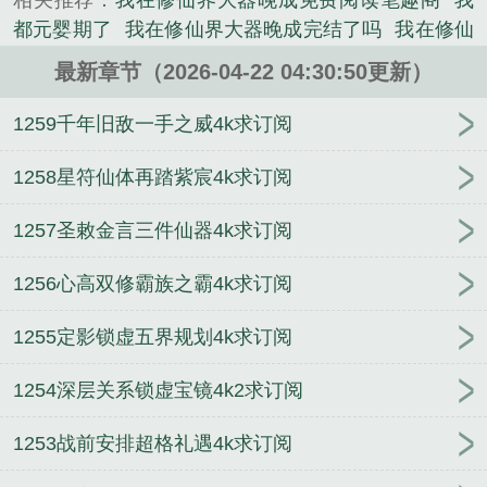
相关推荐：
我在修仙界大器晚成免费阅读笔趣阁
我
类小说。
都元婴期了
我在修仙界大器晚成完结了吗
我在修仙
界大器晚成txt奇书网
我在修仙界大器晚成123读
我
最新章节（2026-04-22 04:30:50更新）
在修仙界大器晚成起点中文网
我在修仙界大器晚成
黑心师尊
我在修仙界大器晚成女主
我在修仙界大器
1259千年旧敌一手之威4k求订阅
晚成全文免费阅读
我在修仙界大器晚成无错版txt
我
在修仙界大器晚成免费阅读
我在修仙界大器晚成命
1258星符仙体再踏紫宸4k求订阅
格
我在修仙界大器晚成百度
我在修仙界大器晚成百
1257圣敕金言三件仙器4k求订阅
度百科
我在修仙界大器晚成百科
我在修仙界大器晚
成不见半城
我在修仙界大器晚成赵青萝
我在修仙界
1256心高双修霸族之霸4k求订阅
直播修仙笔趣阁
我在修仙界大器晚成女主角
我在修
仙界大器晚成TXT奇书网
我在修仙界大器晚成TXT
1255定影锁虚五界规划4k求订阅
我在修仙界大器晚成txt笔趣阁
我在修仙界大器晚成
黑心师尊
我在修仙界大器晚成的跟新情况
我在修仙
1254深层关系锁虚宝镜4k2求订阅
界大器晚成txt
我在修仙界大器晚成听书
我在修仙界
大器晚成女主几个
我在修仙界大器晚成新笔趣阁最
1253战前安排超格礼遇4k求订阅
新
我在修仙界大器晚成最新章节
我在修仙界大器晚