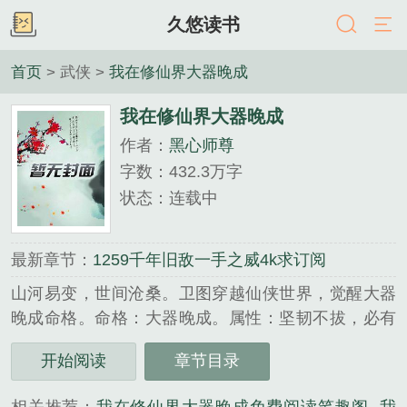
久悠读书
首页
> 武侠 >
我在修仙界大器晚成
我在修仙界大器晚成
作者：
黑心师尊
字数：432.3万字
状态：连载中
最新章节：
1259千年旧敌一手之威4k求订阅
山河易变，世间沧桑。卫图穿越仙侠世界，觉醒大器
晚成命格。命格：大器晚成。属性：坚韧不拔，必有
所成。看到这个命格，被磨平棱角的卫图心中终于燃
开始阅读
章节目录
起…...
《我在修仙界大器晚成》是黑心师尊精心创作的武侠