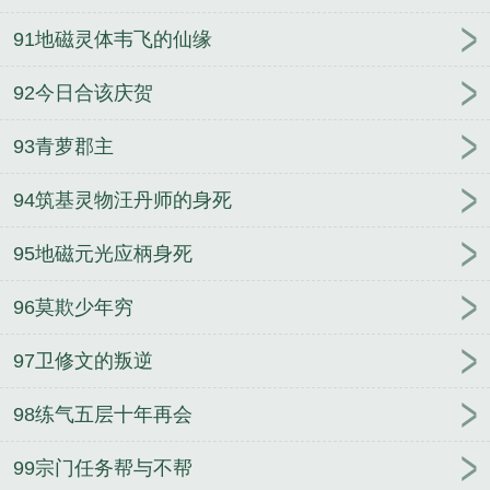
91地磁灵体韦飞的仙缘
92今日合该庆贺
93青萝郡主
94筑基灵物汪丹师的身死
95地磁元光应柄身死
96莫欺少年穷
97卫修文的叛逆
98练气五层十年再会
99宗门任务帮与不帮