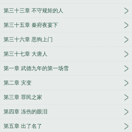
第三十三章 不守规矩的人
第三十五章 秦府夜宴下
第三十六章 恶狗上门
第三十七章 大唐人
第一章 武德九年的第一场雪
第二章 灾变
第三章 罪民之家
第四章 冻伤的眼泪
第五章 出了名了