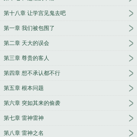
第十八章 让学宫见鬼去吧
第一章 我们被包围了
第二章 天大的误会
第三章 尊贵的客人
第四章 想不承认都不行
第五章 根本问题
第六章 突如其来的偷袭
第七章 雷神雷神
第八章 雷神之名