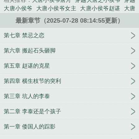
相关推荐：
大唐小侯爷唐舟
穿越大唐之小侯爷
穿越
济，民生困苦，朕还要灭突厥、平西域、征高句丽、
大唐小侯爷
大唐小侯爷女主
大唐小侯爷赵谌
大唐
国内......
小侯爷请看
大唐小侯爷免费阅读
大唐小侯爷TXT
《大唐小侯爷》是金枪太保精心创作的军史类小说。
最新章节（2025-07-28 08:14:55更新）
大唐小侯爷全文
大唐小侯爷在线全文免费阅读
大唐
小侯爷赵湛全文阅读
大唐小侯爷唐宁
大唐小侯爷赵
第七章 禁忌之恋
谌免费阅读
大唐小侯爷全文免费阅读
大唐之小侯
爷
大唐小侯爷颜如玉
大唐小侯爷TXT全集
大唐小
第六章 搬起石头砸脚
侯爷txt
重生大唐小侯爷
大唐小侯爷无限
大唐小侯
第五章 赵谌的克星
爷听书
大唐小候
大唐小侯爷女主有几个
大唐小侯
爷金枪太保
大唐小侯爷顶点
大唐极品小侯爷
大唐
第四章 横生枝节的突利
小候爷同人
大唐小侯爷 金枪太保
大唐小侯爷 金枪
太保txt
大唐小侯爷赵堪
大唐小侯爷女主角
大唐小
第三章 坑人的李泰
侯爷李长生
大唐小侯爷 最新章节 无弹窗
大唐小侯
爷笔趣阁
大唐小侯爷赵湛
大唐小侯爷笔趣阁赵谌
第二章 李泰还是个孩子
大唐小侯爷在线阅读
大唐小侯爷 长安秋叶
大唐小
侯爷罗毅
穿越之大唐小侯爷
大唐小侯爷txt精校
桢
第一章 倭国人的踪影
桢我心
错练邪功，法天象地
重生后上将火葬场了