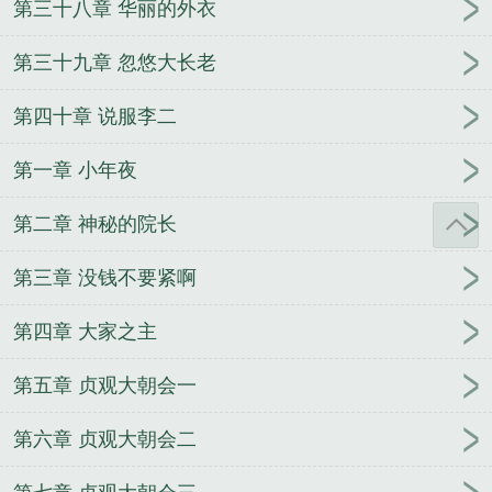
第三十八章 华丽的外衣
第三十九章 忽悠大长老
第四十章 说服李二
第一章 小年夜
第二章 神秘的院长
第三章 没钱不要紧啊
第四章 大家之主
第五章 贞观大朝会一
第六章 贞观大朝会二