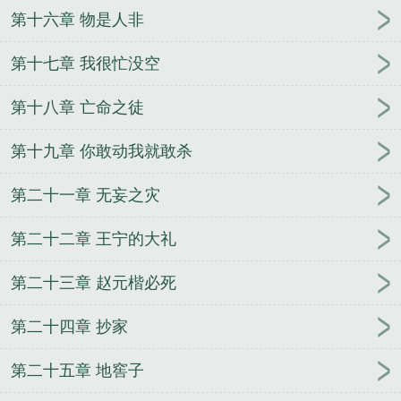
第十六章 物是人非
第十七章 我很忙没空
第十八章 亡命之徒
第十九章 你敢动我就敢杀
第二十一章 无妄之灾
第二十二章 王宁的大礼
第二十三章 赵元楷必死
第二十四章 抄家
第二十五章 地窖子