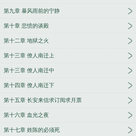
第九章 暴风雨前的宁静
第十章 悲愤的谈殿
第十二章 地狱之火
第十三章 僚人南迁上
第十三章 僚人南迁中
第十四章 僚人南迁下
第十五章 长安来信求订阅求月票
第十六章 血光之夜
第十七章 姓陈的必须死