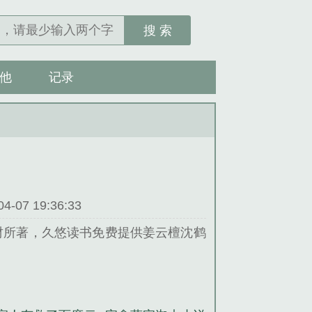
搜 索
他
记录
07 19:36:33
财所著，久悠读书免费提供姜云檀沈鹤
心创作的军史类小说。