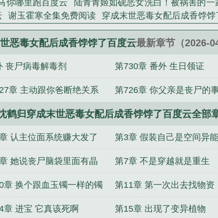
马你哪里跑百度云
陆青青姬如砚恶女洗白！被祸害的一
云
谢玉霍寒全集免费阅读
穿成末世恶毒女配后成香饽饽
里跑沈知棠伍远征全文完整版
陆青青姬如砚
宋衾萝宋
如砚全文完整版
沈知棠伍远征
谢玉霍寒小说笔趣阁
禁
世恶毒女配后成香饽饽了百度云
最新章节（2026-04-
完整版
沈知棠伍远征小说笔趣阁
谢玉霍寒九千岁狠毒
外 丧尸病毒解毒剂
第730章 番外 生日领证
727章 主动跟你爸断绝关系
第726章 你父亲是丧尸的
沈鹤归穿成末世恶毒女配后成香饽饽了百度云全部
会人尽皆知
2章 认主位面系统赚大发了
第3章 假装自己是空间异
6章 她说丧尸脑袋里面有晶
第7章 不是穿越就是重生
10章 换个跟血玉镯一样的镯
第11章 第一次出去找物资
4章 进宝 它真该死啊
第15章 出现了变异植物