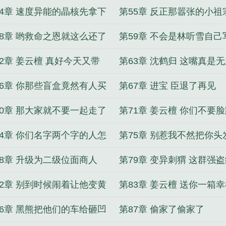
疗伤
54章 速度异能的晶核先拿下
第55章 反正那嚣张的小祖
说
没吃亏
58章 哟救命之恩就这么还了
第59章 不会是林听雪自己
同人文吧
62章 姜云檀 真好今天又带
第63章 沈鹤归 这嘴真是
了一个人
别攻击
66章 你那些盲盒竟然有人买
第67章 进宝 臣退了再见
70章 那大家就不要一起走了
第71章 姜云檀 你们不要
着我们捡漏
74章 你们名字两个字的人怎
第75章 别惹我不然把你头
觉醒异能
烧了
78章 升级为二级位面商人
第79章 变异刺猬 这群强
于走了
82章 别到时候闹着让他变黄
第83章 姜云檀 送你一箱
86章 黑熊把他们的车给砸凹
第87章 偷家了偷家了