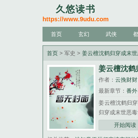
久悠读书
https://www.9udu.com
首页
玄幻
武侠
首页
> 军史 >
姜云檀沈鹤归穿成末世
姜云檀沈鹤
作者：
云挽财财
最新章节：
番外
姜云檀沈鹤归穿
归穿成末世恶毒
三秒记住本站：久悠
开始阅读
《姜云檀沈鹤归