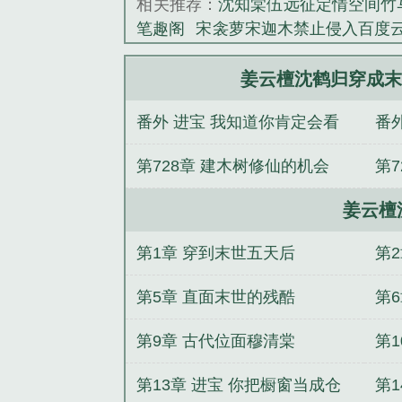
相关推荐：
沈知棠伍远征定情空间竹
笔趣阁
宋衾萝宋迦木禁止侵入百度
如砚小说笔趣阁
定情空间竹马你哪
白！被祸害的一家人有救了陆青青姬
姜云檀沈鹤归穿成末
岁狠毒疯批却实在美丽谢玉霍寒全文
番外 进宝 我知道你肯定会看
番
姜云檀沈鹤归小说笔趣阁
的
第728章 建木树修仙的机会
第
姜云檀
第1章 穿到末世五天后
第
第5章 直面末世的残酷
第
核
第9章 古代位面穆清棠
第
子
第13章 进宝 你把橱窗当成仓
第1