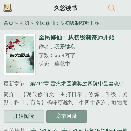
久悠读书
首页
> 玄幻 >
全民修仙：从初级制符师开始
全民修仙：从初级制符师开始
作者：
我爱键盘
字数：65.4万字
状态：连载中
最新章节：
第212章 雷火术圆满奖励四阶中品幽魂针
简介：【现代修仙文，主打日常，修炼，升级，奖
励，种田，育兽】杨峰穿越到一个四十多岁，道途无
望的青年身上。好在拥有一个神奇面板，只要他将修
开始阅读
章节目录
为、法术、技艺提升到更高境界，便能获得各种天材
地宝。【避尘符绘制经验提升至圆满，奖励一阶上品