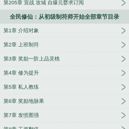
第205章 宣战 攻城 自爆元婴求订阅
始
佣兵战纪
书生江湖行
人在俄国：我有每日情报
系统
仙命在我
重生八三，我在农村当文豪奶爸
吞
全民修仙：从初级制符师开始全部章节目录
没
士兵突击：从钢七连开始
时空救援
某霍格沃茨
的禁术传奇
美人多妩媚
逆天咯！没满一岁你就修成
第1章 介绍对象
大帝了？
大家地下城都难，你的这么休闲？
娇妃有
毒
吞噬星空：我的修炼时间无上限
第2章 上班制符
第3章 奖励一阶上品灵桃
第4章 修为提升
第5章 私人教练
第6章 奖励地脉果
第7章 发愤图强