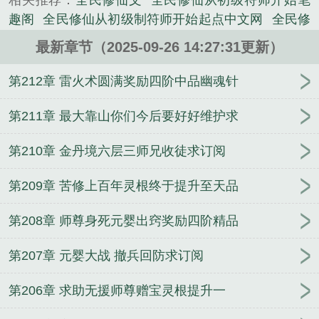
相关推荐：
全民修仙文
全民修仙从初级符师开始笔
灵桃。】【修为突破至练气境后期，奖励筑基丹主药
趣阁
全民修仙从初级制符师开始起点中文网
全民修
金玉灵芝。】【三阶法术缩地成寸修至大成，奖励四
仙从练气开始
全民修仙传
全民修仙从术法蜕变开
阶结婴灵物圣樱果。】别人需要下副本，闯秘境，冒
最新章节（2025-09-26 14:27:31更新）
始
全民修仙从初级制符师开始
全民修仙从术法蜕变
着生命危险，打生打死才能获...
开始 一瓢豆腐汤
全民修仙从初级制符师开始作者我
第212章 雷火术圆满奖励四阶中品幽魂针
《全民修仙：从初级制符师开始》是我爱键盘精心创
爱键盘
全民修仙开局选择顶级气运
全民修真攻略
作的玄幻类小说。
全民修仙攻略秘籍
全民修炼
全民修仙从初级制符师
第211章 最大靠山你们今后要好好维护求
开始笔趣阁
全民修仙百倍奖励 分享
全民修仙从初
第210章 金丹境六层三师兄收徒求订阅
级制符师开始免费阅读
全民修仙开局人物选择
全民
修仙百倍奖励(1-278)
全民修仙从初级制符师开始我
第209章 苦修上百年灵根终于提升至天品
爱键盘免费
全民修仙流
全民修真什么意思
全民修
仙从初级制符师开始 我爱键盘
全民修仙从初级制符
第208章 师尊身死元婴出窍奖励四阶精品
师开始顶点
全民修仙百倍奖励
全民修仙从初级制符
师开始我爱键盘
全民修仙十倍奖励
霍格沃茨：小獾
第207章 元婴大战 撤兵回防求订阅
种个树，你们慌啥
华娱：影帝从获取角色词条开始
斗罗：琴声一响，暗器返厂
农家乐通古代，开局接
第206章 求助无援师尊赠宝灵根提升一
待刘关张
超级女婿
同时穿越，从颠覆顶上战争开