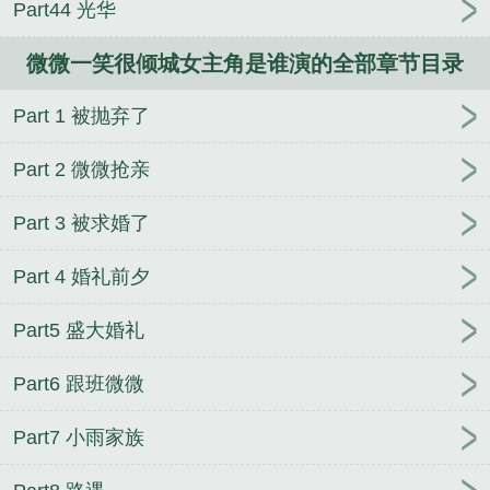
Part44 光华
很倾城百度
微微一笑很倾城高清观看全集
微微一笑
很倾城作者
微微一笑很倾城歌词
微微一笑很倾城哪
微微一笑很倾城女主角是谁演的全部章节目录
年播出的
微微一笑很倾城免费观看全集电视剧
微微
一笑很倾城分集剧情
微微一笑很倾城电视剧免费观
Part 1 被抛弃了
看完整版
微微一笑很倾城郑爽
微微一笑很倾城免费
观看全集高清
微微一笑很倾城什么时候拍的
微微一
Part 2 微微抢亲
笑很倾城杨洋
微微一笑很倾城全集免费观看超清
微
微一笑很倾城电视剧全集免费观看
微微一笑很倾城
Part 3 被求婚了
电视剧在线观看免费版高清
微微一笑很倾城第二部
Part 4 婚礼前夕
免费观看
微微一笑很倾城免费全文阅读
微微一笑很
倾城免费观看全集高清电视剧
微微一笑很倾城电影
Part5 盛大婚礼
版免费完整版
微微一笑很倾城第二部
微微一笑很倾
城高清免费观看
微微一笑很倾城电影演员表
微微一
Part6 跟班微微
笑很倾城是哪一年播出的
微微一笑很倾城漫画免费
观看
微微一笑很倾城第二部电视剧
微微一笑很倾城
Part7 小雨家族
张国荣先生笔趣阁
微微一笑很倾城1-30集免费观看
微微一笑很倾城免费观看全集
微微一笑很倾城电视