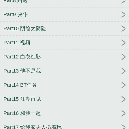
Part8 路遇
剧高清免费观看完整版
微微一笑很倾城杨洋版电视
剧
微微一笑很倾城什么时候上映的
微微一笑很倾城
Part9 决斗
歌曲
微微一笑很倾城电视剧百度
微微一笑很倾城演
Part10 阴险太阴险
员表
微微一笑很倾城番外篇ko和美人师兄
微微一笑
很倾城吻戏
微微一笑很倾城在线观看
重生团宠：三
Part11 视频
个哥哥溺宠日常
尸兄尸妹
女主总是真香[快穿]
春山
藏枝
开局中奖八个亿
媚骨娇嗔（重生）
渣了偏执
Part12 白衣红影
反派后[快穿]
下堂弃妇只想搞钱养崽
劣等反角
穿成
发财树后我爆红了
天师她是年代文对照组
千秋梦
Part13 他不是我
华山首徒
七十年代生活美满
星际庄园主
禁庭
韩
娱之全职丈夫
我靠美食，暴富了
万人嫌真少爷重生
Part14 BT任务
了[末世]
重生后，我被残疾老公撩坏了
Part15 江湖再见
Part16 和我一起
Part17 给我家夫人扔着玩