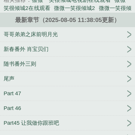
相关推荐：
微微一笑很倾城电视剧在线观看
微微一
笑很倾城2在线观看
微微一笑很倾城2
微微一笑很倾
城百度百科
微微一笑很倾城漫画
微微一笑很倾城电
最新章节（2025-08-05 11:38:05更新）
视剧免费观看
微微一笑很倾城里面的游戏叫什么
微
微一笑很倾城女主角是谁演的
微微一笑很倾城免费
哥哥弟弟之床前明月光
完整版电视剧
微微一笑很倾城真水无香
微微一笑很
倾城 电视剧
微微一笑很倾城是什么意思
微微一笑
新春番外 肖宝贝们
很倾城番外
微微一笑很倾城在哪个平台看
微微一笑
随书番外三则
很倾城主题曲
微微一笑很倾城免费观看
微微一笑很
倾城电视剧
微微一笑很倾城百科
微微一笑很倾城在
尾声
哪个学校拍的
微微一笑很倾城ko和郝眉的番外原著
微微一笑很倾城电影免费观看全集电视剧
微微一笑
Part 47
很倾城孟逸然
微微一笑很倾城高清在线 1080P
微微
一笑很倾城免费观看高清完整版在线观看
微微一笑
Part 46
很倾城全集免费观看
微微一笑很倾城电影
微微一笑
很倾城免费观看完整版
微微一笑很倾城网友见面会
Part45 让我做你跟班吧
是第几集
微微一笑很倾城电影版在线观看
微微一笑